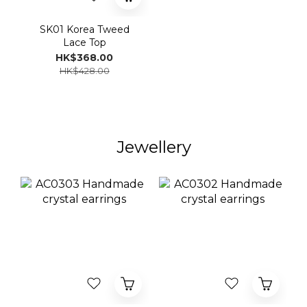
SK01 Korea Tweed
Lace Top
HK$368.00
HK$428.00
Jewellery