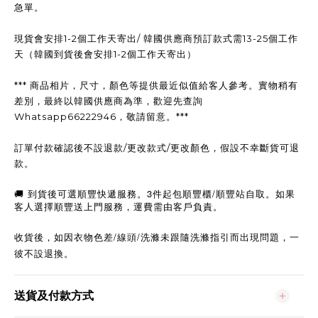
急單。
現貨會安排1-2個工作天寄出/ 韓國供應商預訂款式需13-25個工作
天（韓國到貨後會安排1-2個工作天寄出）
*** 商品相片，尺寸，顏色等提供最近似值給客人參考。實物稍有
差別，最終以韓國供應商為準，歡迎先查詢
Whatsapp66222946，敬請留意。***
訂單付款確認後不設退款/更改款式/更改顏色，假設不幸斷貨可退
款。
3
/
🚚
到貨後可選順豐快遞服務。
件起包順豐櫃
順豐站自取。如果
客人選擇順豐送上門服務，運費需由客戶負責。
/
/
，
收貨後，如因衣物色差
線頭
洗滌未跟隨洗滌指引而出現問題
一
彼不設退換。
送貨及付款方式